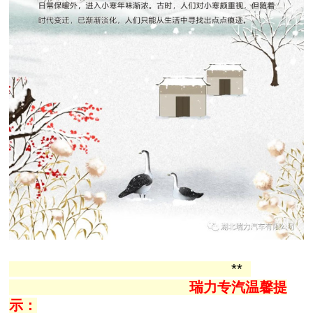
**
瑞力专汽温馨提
示：