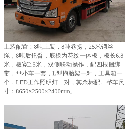
上装配置：
8吨上装，8吨卷扬，25米钢丝
绳，8吨后托臂，底板为花纹一体板，板长6.8
米，板宽2.5米，双侧联动操作，配四根捆绑
带，**小车一套，L型抱胎架一对，工具箱一
个，LED工作照明灯一对，其余标配。整车尺
寸：8650
×
2500
×
2400mm
。