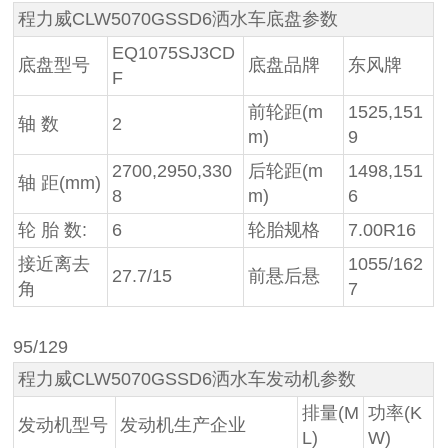
程力威CLW5070GSSD6洒水车底盘参数
EQ1075SJ3CD
底盘型号
底盘品牌
东风牌
F
前轮距(m
1525,151
轴 数
2
m)
9
2700,2950,330
后轮距(m
1498,151
轴 距(mm)
8
m)
6
轮 胎 数:
6
轮胎规格
7.00R16
接近离去
1055/162
27.7/15
前悬后悬
角
7
95/129
程力威CLW5070GSSD6洒水车发动机参数
排量(M
功率(K
发动机型号
发动机生产企业
L)
W)