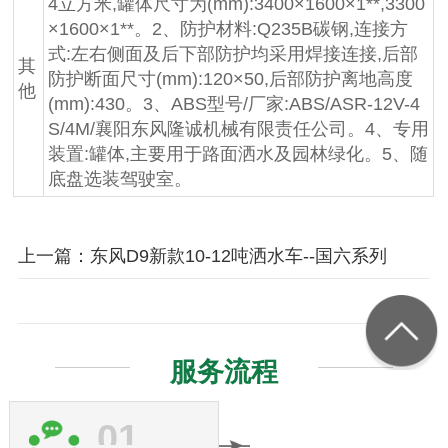
4立方米,罐体尺寸为(mm):3400×1600×1**,3300
×1600×1**。2、防护材料:Q235B碳钢,连接方
式:左右侧面及后下部防护均采用焊接连接,后部
其
防护断面尺寸(mm):120×50,后部防护离地高度
他
(mm):430。3、ABS型号/厂家:ABS/ASR-12V-4
S/4M/襄阳东风隆诚机械有限责任公司。4、专用
装置:罐体,主要用于路面洒水及园林绿化。5、随
底盘选装驾驶室。
上一篇：东风D9新款10-12吨洒水车--国六系列
服务流程
01