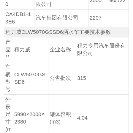
2000
90/122
0
限公司
CA4DB1-1
汽车集团有限公司
2207
3E6
程力威CLW5070GSSD6洒水车主要技术参数
产
程力专用汽车股份有
品
程力威
企业名称
限公司
**
车
辆
CLW5070GS
公告批次
315
型
SD6
号
外
形
尺
5990×2000×
罐体容积
4.04
寸
2380
(m3)
(m