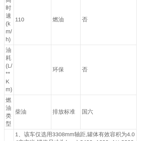
时
速
110
燃油
否
(k
m/
h)
油
耗
(L/
环保
否
**
K
m)
燃
油
柴油
排放标准
国六
类
型
1、该车仅选用3308mm轴距,罐体有效容积为4.0