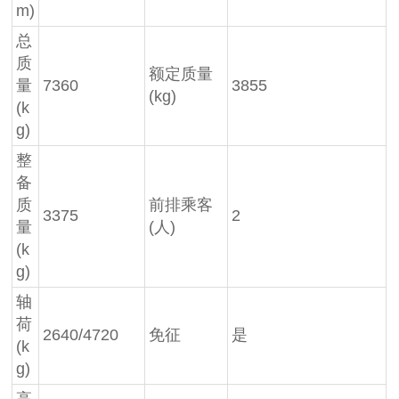
m)
总
质
额定质量
量
7360
3855
(kg)
(k
g)
整
备
质
前排乘客
3375
2
量
(人)
(k
g)
轴
荷
2640/4720
免征
是
(k
g)
高