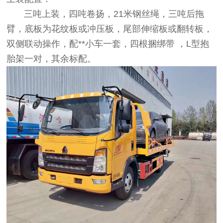
三吨上装，四吨卷扬，21米钢丝绳，三吨后拖
臂，底板为花纹板或冲压板，尾部伸缩板或翻转板，
双侧联动操作，配**小车一套，四根捆绑带 ，L型抱
胎架一对，其余标配。