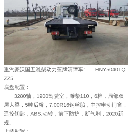
重汽豪沃国五潍柴动力蓝牌清障车: HNY5040TQ
ZZ5
底盘配置：
3280轴，1900驾驶室，潍柴110，6档，局部双
层大梁，5吨后桥，7.00R16钢丝胎，中控电动门窗，
遥控钥匙，ABS,动转，前下防护，断气刹，2020新
规。
上装配置：