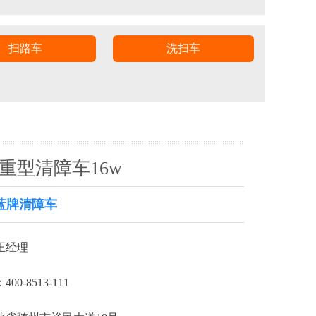
扫路车
洗扫车
型重型清障车16w
蓝牌清障车
王经理
0-8513-111