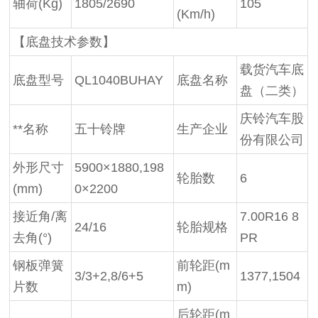
轴荷
(Kg)
1805/2690
105
(Km/h)
【底盘技术参数】
载货汽车底
底盘型号
QL1040BUHAY
底盘名称
盘（二类）
庆铃汽车股
**名称
五十铃牌
生产企业
份有限公司
外形尺寸
5900×1880,198
轮胎数
6
(mm)
0×2200
接近角
/离
7.00R16 8
24/16
轮胎规格
去角(°)
PR
钢板弹簧
前轮距
(m
3/3+2,8/6+5
1377,1504
片数
m)
后轮距
(m