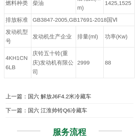
燃料种类
柴油
1425,1525
m)
排放标准
GB3847-2005,GB17691-2018国
Ⅵ
发动机型
发动机生产企业
排量
(ml)
功率
(Kw)
号
庆铃五十铃
(重
4KH1CN
庆)发动机有限公
2999
88
6LB
司
上一篇：国六 解放J6F4.2米冷藏车
下一篇：国六 江淮帅铃Q6冷藏车
服务流程