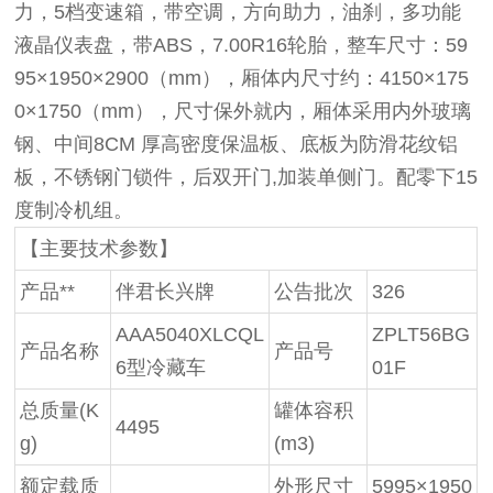
力，5档变速箱，带空调，方向助力，油刹，多功能
液晶仪表盘，带ABS，7.00R16轮胎，整车尺寸：59
95×1950×2900（mm），厢体内尺寸约：4150×175
0×1750（mm），尺寸保外就内，厢体采用内外玻璃
钢、中间8CM 厚高密度保温板、底板为防滑花纹铝
板，不锈钢门锁件，后双开门,加装单侧门。配零下15
度制冷机组。
【主要技术参数】
产品**
伴君长兴牌
公告批次
326
AAA5040XLCQL
ZPLT56BG
产品名称
产品号
6型冷藏车
01F
总质量
(K
罐体容积
4495
g)
(m3)
额定载质
外形尺寸
5995×1950