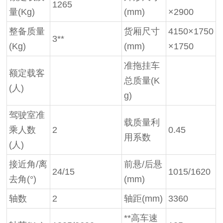
1265
量
(Kg)
(mm)
×2900
整备质量
货厢尺寸
4150×1750
3**
(Kg)
(mm)
×1750
准拖挂车
额定载客
总质量
(K
(人)
g)
驾驶室准
载质量利
乘人数
2
0.45
用系数
(人)
接近角
/离
前悬
/后悬
24/15
1015/1620
去角(°)
(mm)
轴数
2
轴距
(mm)
3360
**高车速