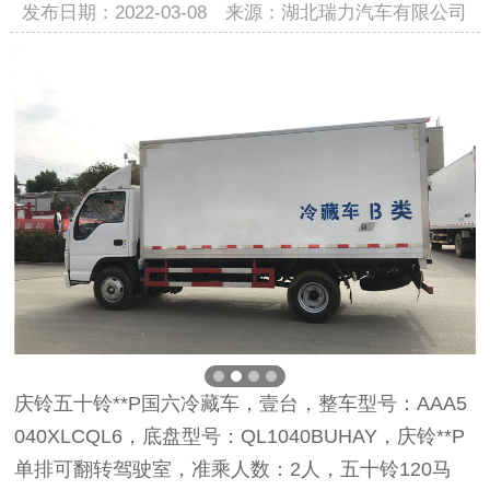
发布日期：2022-03-08 来源：湖北瑞力汽车有限公司
庆铃五十铃**P国六冷藏车，壹台，整车型号：AAA5
040XLCQL6，底盘型号：QL1040BUHAY，庆铃**P
单排可翻转驾驶室，准乘人数：2人，五十铃120马