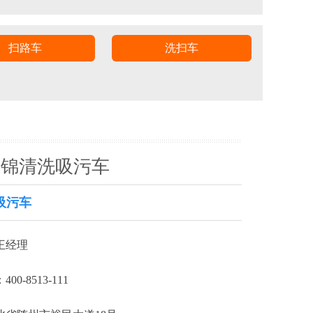
扫路车
洗扫车
天锦清洗吸污车
吸污车
王经理
0-8513-111